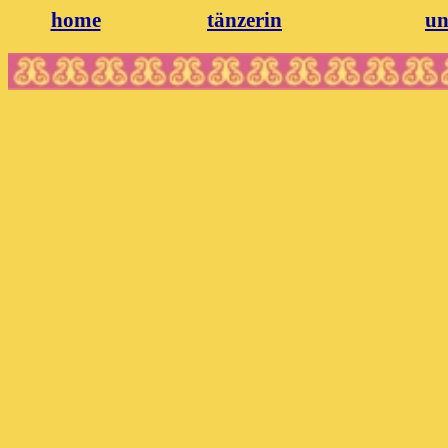
home
tänzerin
un